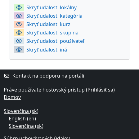
Skryť udalosti lokálny
Skryť udalosti kategória
Skryť udalosti kurz
Skryť udalosti skupina
Skryť udalosti používateľ
Skryť udalosti iná
Kontakt na podporu na portáli
Práve používate hosťovský prístup (
Prihlásiť sa
)
Domov
Slovenčina ‎(sk)‎
English ‎(en)‎
Slovenčina ‎(sk)‎
Súhrn uchovávaných údajov