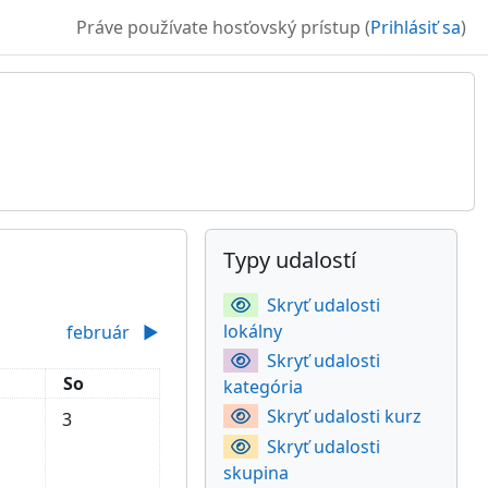
Práve používate hosťovský prístup (
Prihlásiť sa
)
Dodatočné bloky
Preskočiť Typy udalostí
Typy udalostí
Skryť udalosti
lokálny
február
▶︎
Skryť udalosti
k
Sobota
So
kategória
ok, 1 januára
dalosti, piatok, 2 januára
Žiadne udalosti, sobota, 3 januára
Skryť udalosti kurz
3
Skryť udalosti
skupina