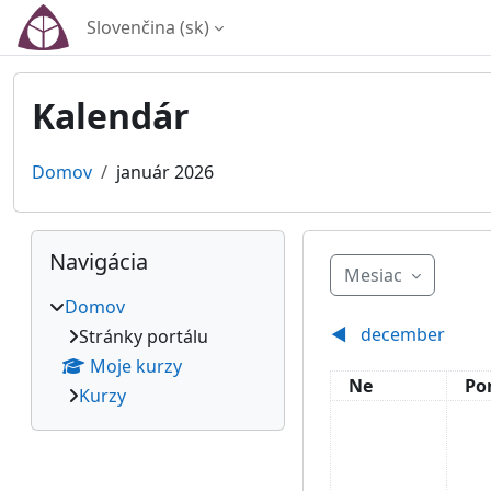
Preskočiť na hlavný obsah
Slovenčina ‎(sk)‎
Kalendár
Domov
január 2026
Bloky
Preskočiť Navigácia
Navigácia
Mesiac
Domov
◀︎
december
Stránky portálu
Moje kurzy
Nedeľa
Po
Ne
Po
Kurzy