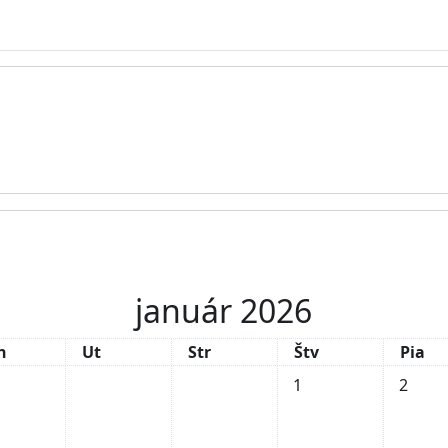
január 2026
ndelok
Utorok
Streda
Štvrtok
Piato
n
Ut
Str
Štv
Pia
Žiadne udalosti, štvrt
Žiadne u
1
2