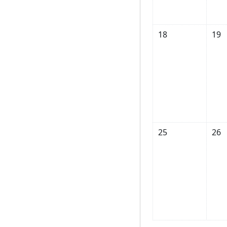
Žiadne udalosti, ne
Žiad
18
19
Žiadne udalosti, ne
Žiad
25
26