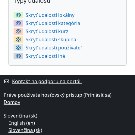
Typy udalostí
Skryť udalosti lokálny
Skryť udalosti kategória
Skryť udalosti kurz
Skryť udalosti skupina
Skryť udalosti používateľ
Skryť udalosti iná
Kontakt na podporu na portáli
Práve používate hosťovský prístup (
Prihlásiť sa
)
Domov
Slovenčina ‎(sk)‎
English ‎(en)‎
Slovenčina ‎(sk)‎