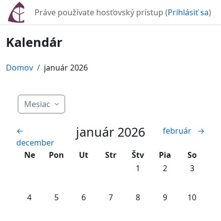
Preskočiť na hlavný obsah
Práve používate hosťovský prístup (
Prihlásiť sa
)
Kalendár
Domov
január 2026
Mesiac
január 2026
←
február
→
december
Nedeľa
Pondelok
Utorok
Streda
Štvrtok
Piatok
Sobota
Ne
Pon
Ut
Str
Štv
Pia
So
Žiadne udalosti, štvrtok,
Žiadne udalosti, 
Žiadne ud
1
2
3
Žiadne udalosti, nedeľa, 4 januára
Žiadne udalosti, pondelok, 5 januára
Žiadne udalosti, utorok, 6 januára
Žiadne udalosti, streda, 7 januá
Žiadne udalosti, štvrtok,
Žiadne udalosti, 
Žiadne ud
4
5
6
7
8
9
10