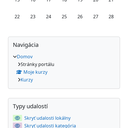
Žiadne udalosti, nedeľa, 22 februára
Žiadne udalosti, pondelok, 23 februára
Žiadne udalosti, utorok, 24 februára
Žiadne udalosti, streda, 25 feb
Žiadne udalosti, štvrtok
Žiadne udalosti, 
Žiadne ud
22
23
24
25
26
27
28
Bloky
Preskočiť Navigácia
Navigácia
Domov
Stránky portálu
Moje kurzy
Kurzy
Dodatočné bloky
Preskočiť Typy udalostí
Typy udalostí
Skryť udalosti lokálny
Skryť udalosti kategória