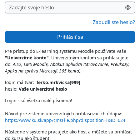
Zabudli ste heslo?
Prihlásiť sa
Pre prístup do E-learning systému Moodle používate Vaše
"Univerzitné konto"
. Univerzitným kontom sa prihlasujete
do:
AiS2, LMS Moodle, Abakus aplikácii (Stravovanie, Preukazy,
Appka na správu Microsoft 365 konta)
.
login má tvar:
ferko.mrkvicka[999]
heslo:
Vaše univerzitné heslo
Login - sú všetko malé písmena!
Návod pre zistenie univerzitných prihlasovacích údajov:
https://www.ku.sk/app/cmsFile.php?disposition=i&ID=624
Následne v systéme pracujete ako hosť a môžete sa prihlásiť
do kurzu ako študent.