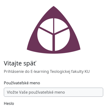
Preskočiť na hlavný obsah
Vitajte späť
Prihlásenie do E-learning Teologickej fakulty KU
Používateľské meno
Heslo