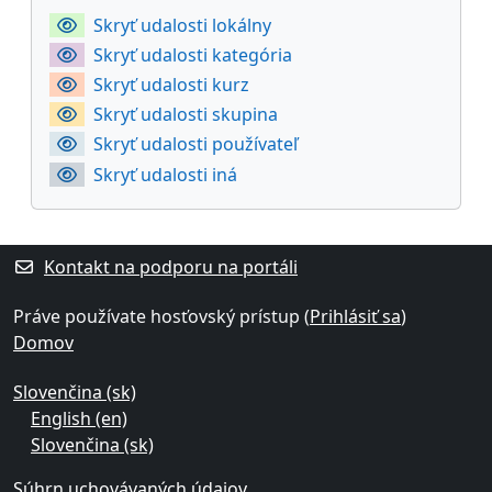
Skryť udalosti lokálny
Skryť udalosti kategória
Skryť udalosti kurz
Skryť udalosti skupina
Skryť udalosti používateľ
Skryť udalosti iná
Kontakt na podporu na portáli
Práve používate hosťovský prístup (
Prihlásiť sa
)
Domov
Slovenčina ‎(sk)‎
English ‎(en)‎
Slovenčina ‎(sk)‎
Súhrn uchovávaných údajov