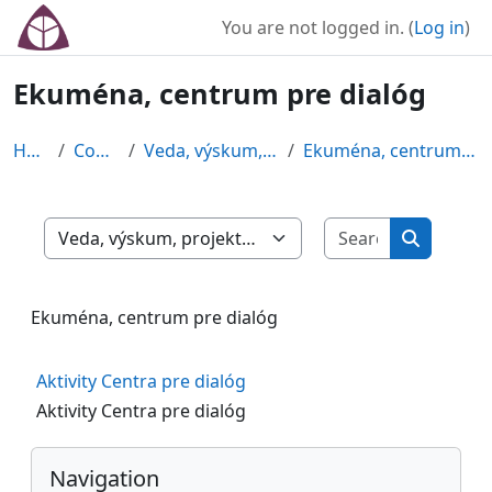
Skip to main content
You are not logged in. (
Log in
)
Ekuména, centrum pre dialóg
Home
Courses
Veda, výskum, projekty
Ekuména, centrum pre dialóg
Search cour
Course categories
Search co
Ekuména, centrum pre dialóg
Aktivity Centra pre dialóg
Aktivity Centra pre dialóg
Blocks
Skip Navigation
Navigation