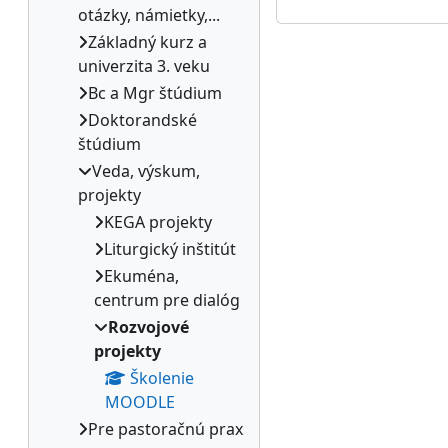
otázky, námietky,...
Základný kurz a
univerzita 3. veku
Bc a Mgr štúdium
Doktorandské
štúdium
Veda, výskum,
projekty
KEGA projekty
Liturgický inštitút
Ekuména,
centrum pre dialóg
Rozvojové
projekty
Školenie
MOODLE
Pre pastoračnú prax