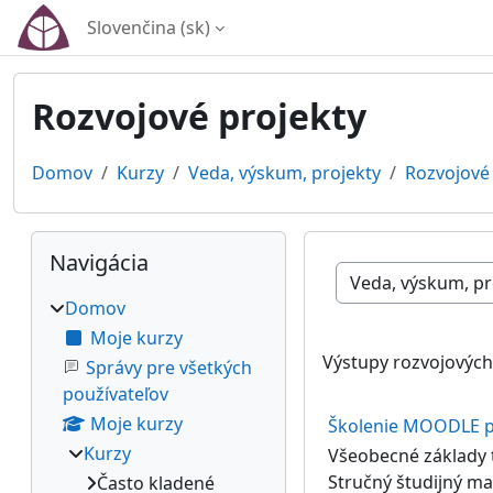
Preskočiť na hlavný obsah
Slovenčina ‎(sk)‎
Rozvojové projekty
Domov
Kurzy
Veda, výskum, projekty
Rozvojové 
Bloky
Preskočiť Navigácia
Navigácia
Kategórie kurzov
Domov
Moje kurzy
Výstupy rozvojových
Správy pre všetkých
používateľov
Moje kurzy
Školenie MOODLE 
Kurzy
Všeobecné základy 
Stručný študijný m
Často kladené