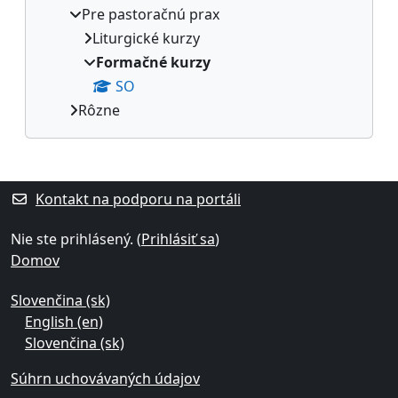
Pre pastoračnú prax
Liturgické kurzy
Formačné kurzy
SO
Rôzne
Dodatočné bloky
Kontakt na podporu na portáli
Nie ste prihlásený. (
Prihlásiť sa
)
Domov
Slovenčina ‎(sk)‎
English ‎(en)‎
Slovenčina ‎(sk)‎
Súhrn uchovávaných údajov