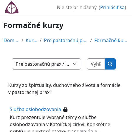
Preskočiť na hlavný obsah
Nie ste prihlásený. (
Prihlásiť sa
)
Formačné kurzy
Domov
Kurzy
Pre pastoračnú prax
Formačné kurzy
Vyhľadať ku
Kategórie kurzov
Vyhľadať 
Kurzy zo špirtuality, duchovného života a formácie
v pastoračnej praxi
Služba oslobodzovania
Kurz prezentuje vybrané témy o službe
oslobodzovania v Katolíckej cirkvi. Konkrétne
približuje niektoré otázky z angelológie i