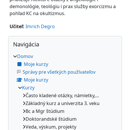
demonológie, teológiu i prax služby exorcizmu a
pohľad KC na okultizmus.
Učiteľ:
Imrich Degro
Bloky
Preskočiť Navigácia
Navigácia
Domov
Moje kurzy
Správy pre všetkých používateľov
Moje kurzy
Kurzy
Často kladené otázky, námietky,...
Základný kurz a univerzita 3. veku
Bc a Mgr štúdium
Doktorandské štúdium
Veda, výskum, projekty