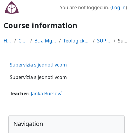
Skip to main content
You are not logged in. (
Log in
)
Course information
Home
Courses
Bc a Mgr štúdium
Teologický inštitút SK
SUP1/15/SK
Summary
Supervízia s jednotlivcom
Supervízia s jednotlivcom
Teacher:
Janka Bursová
Blocks
Skip Navigation
Navigation