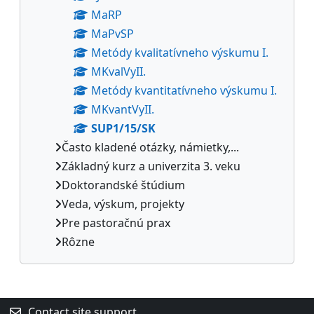
MaRP
MaPvSP
Metódy kvalitatívneho výskumu I.
MKvalVyII.
Metódy kvantitatívneho výskumu I.
MKvantVyII.
SUP1/15/SK
Často kladené otázky, námietky,...
Základný kurz a univerzita 3. veku
Doktorandské štúdium
Veda, výskum, projekty
Pre pastoračnú prax
Rôzne
Supplementary blocks
Contact site support