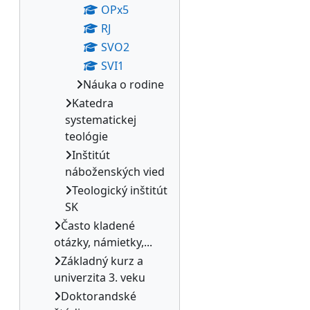
OPx5
RJ
SVO2
SVI1
Náuka o rodine
Katedra
systematickej
teológie
Inštitút
náboženských vied
Teologický inštitút
SK
Často kladené
otázky, námietky,...
Základný kurz a
univerzita 3. veku
Doktorandské