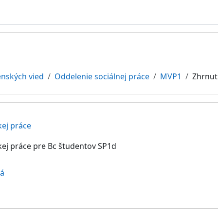
enských vied
Oddelenie sociálnej práce
MVP1
Zhrnut
ej práce
ej práce pre Bc študentov SP1d
vá