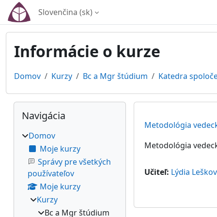
Preskočiť na hlavný obsah
Slovenčina ‎(sk)‎
Informácie o kurze
Domov
Kurzy
Bc a Mgr štúdium
Katedra spoloč
Bloky
Preskočiť Navigácia
Navigácia
Metodológia vedeck
Domov
Metodológia vedeck
Moje kurzy
Správy pre všetkých
Učiteľ:
Lýdia Leško
používateľov
Moje kurzy
Kurzy
Bc a Mgr štúdium