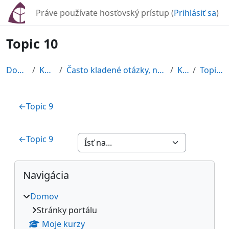
Preskočiť na hlavný obsah
Práve používate hosťovský prístup (
Prihlásiť sa
)
Topic 10
Domov
Kurzy
Často kladené otázky, námietky,...
Klek
Topic 10
Osnova sekcie
←
Topic 9
←
Topic 9
Bloky
Preskočiť Navigácia
Navigácia
Domov
Stránky portálu
Moje kurzy