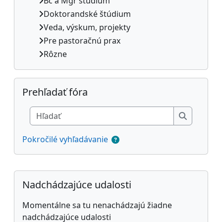
Bc a Mgr štúdium
Doktorandské štúdium
Veda, výskum, projekty
Pre pastoračnú prax
Rôzne
Preskočiť Prehľadať fóra
Prehľadať fóra
Hľadať
Hľadať
Pokročilé vyhľadávanie
Dodatočné bloky
Preskočiť Nadchádzajúce udalosti
Nadchádzajúce udalosti
Momentálne sa tu nenachádzajú žiadne
nadchádzajúce udalosti