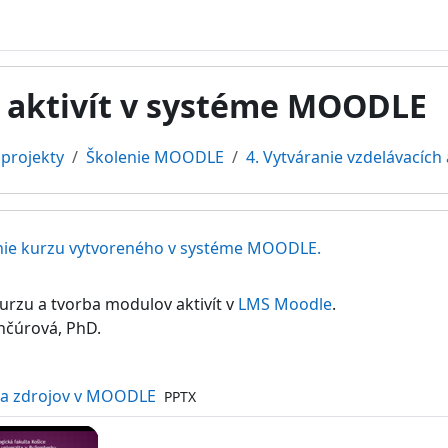
h aktivít v systéme MOODLE
projekty
Školenie MOODLE
4. Vytváranie vzdelávacíc
kcie
enie kurzu vytvoreného v systéme MOODLE.
urzu a tvorba modulov aktivít v
LMS Moodle
.
nčúrová, PhD.
Súbor
t a zdrojov v MOODLE
PPTX