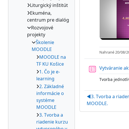
Liturgický inštitút
Ekuména,
centrum pre dialóg
Rozvojové
projekty
Školenie
MOODLE
Nahrané 20/08/2
MOODLE na
TF KU Košice
Vytváranie akt
1. Čo je e-
learning
Tvorba jednotliv
2. Základné
informácie o
◀︎
3. Tvorba a riad
systéme
MOODLE.
MOODLE
3. Tvorba a
riadenie kurzu
vytvoreného v