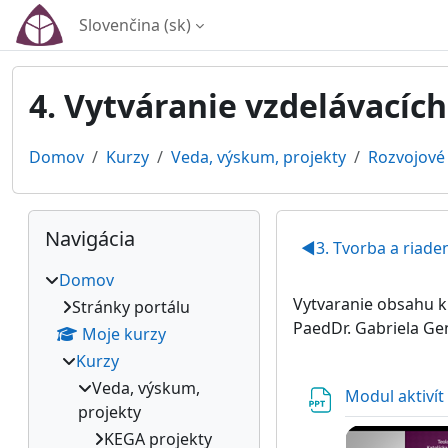
Preskočiť na hlavný obsah
Slovenčina ‎(sk)‎
4. Vytváranie vzdelávacíc
Domov
Kurzy
Veda, výskum, projekty
Rozvojové 
Bloky
Preskočiť Navigácia
Osnova se
Navigácia
◀︎
3. Tvorba a riad
Domov
Vytvaranie obsahu k
Stránky portálu
PaedDr. Gabriela Ge
Moje kurzy
Kurzy
Veda, výskum,
Modul aktiví
projekty
KEGA projekty