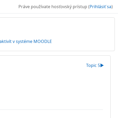
Práve používate hosťovský prístup (
Prihlásiť sa
)
h aktivít v systéme MOODLE
Topic 5
▶︎