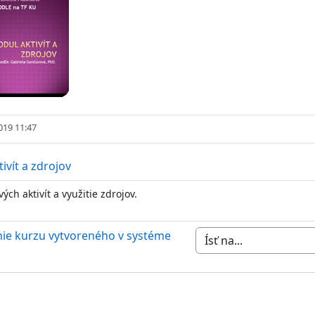
019 11:47
Test
ivít a zdrojov
ých aktivít a využitie zdrojov.
enie kurzu vytvoreného v systéme