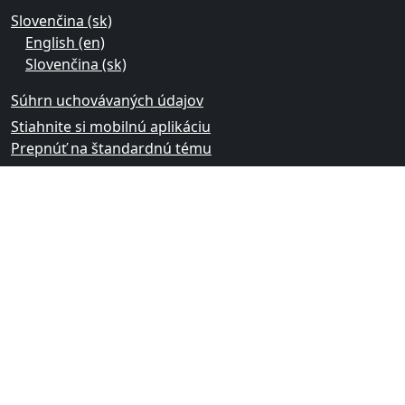
Slovenčina ‎(sk)‎
English ‎(en)‎
Slovenčina ‎(sk)‎
Súhrn uchovávaných údajov
Stiahnite si mobilnú aplikáciu
Prepnúť na štandardnú tému