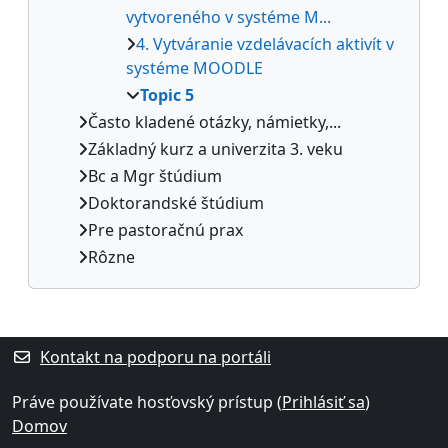
vytvoreného v systéme M...
4. Vytváranie vzdelávacích aktivít v
systéme MOODLE
Topic 5
Často kladené otázky, námietky,...
Základný kurz a univerzita 3. veku
Bc a Mgr štúdium
Doktorandské štúdium
Pre pastoračnú prax
Rôzne
Dodatočné bloky
Kontakt na podporu na portáli
Práve používate hosťovský prístup (
Prihlásiť sa
)
Domov