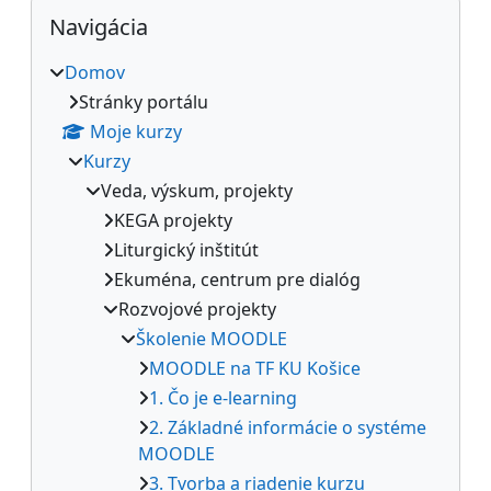
Bloky
Preskočiť Navigácia
Navigácia
Domov
Stránky portálu
Moje kurzy
Kurzy
Veda, výskum, projekty
KEGA projekty
Liturgický inštitút
Ekuména, centrum pre dialóg
Rozvojové projekty
Školenie MOODLE
MOODLE na TF KU Košice
1. Čo je e-learning
2. Základné informácie o systéme
MOODLE
3. Tvorba a riadenie kurzu