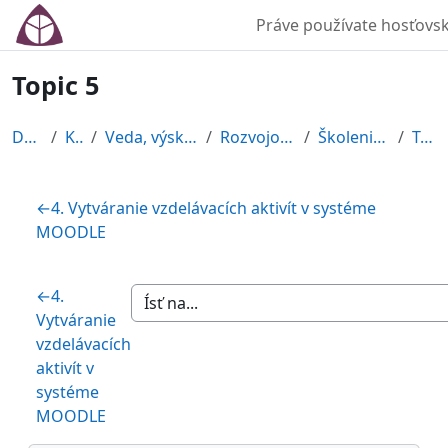
Preskočiť na hlavný obsah
Práve používate hosťovsk
Topic 5
Domov
Kurzy
Veda, výskum, projekty
Rozvojové projekty
Školenie MOODLE
Topic 5
Osnova sekcie
←
4. Vytváranie vzdelávacích aktivít v systéme
MOODLE
←
4.
Vytváranie
vzdelávacích
aktivít v
systéme
MOODLE