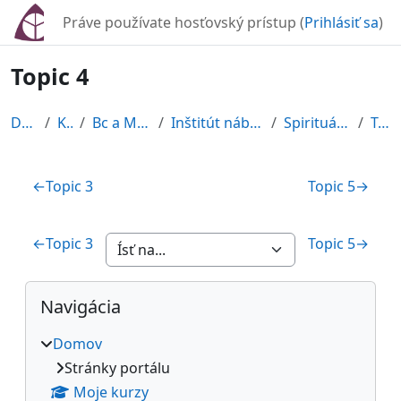
Preskočiť na hlavný obsah
Práve používate hosťovský prístup (
Prihlásiť sa
)
Topic 4
Domov
Kurzy
Bc a Mgr štúdium
Inštitút náboženských vied
Spirituálna teológia
Topic 4
Osnova sekcie
←
Topic 3
Topic 5
→
←
Topic 3
Topic 5
→
Bloky
Preskočiť Navigácia
Navigácia
Domov
Stránky portálu
Moje kurzy