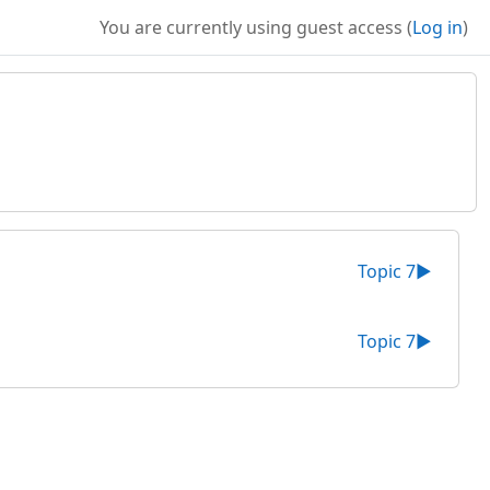
You are currently using guest access (
Log in
)
Topic 7
▶︎
Topic 7
▶︎