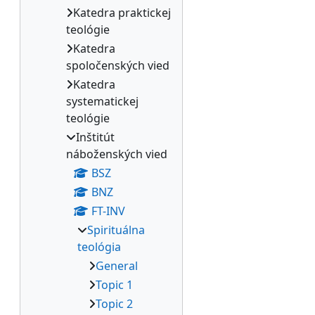
Katedra praktickej
teológie
Katedra
spoločenských vied
Katedra
systematickej
teológie
Inštitút
náboženských vied
BSZ
BNZ
FT-INV
Spirituálna
teológia
General
Topic 1
Topic 2