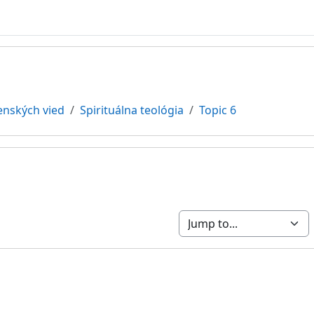
enských vied
Spirituálna teológia
Topic 6
tline