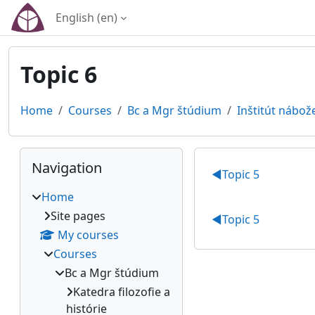
Skip to main content
English ‎(en)‎
Topic 6
Home
Courses
Bc a Mgr štúdium
Inštitút nábož
Blocks
Skip Navigation
Section ou
Navigation
◀︎
Topic 5
Home
Site pages
◀︎
Topic 5
My courses
Courses
Bc a Mgr štúdium
Katedra filozofie a
histórie