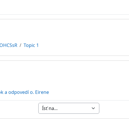
OHCSsR
Topic 1
kcie
URL
k a odpovedí o. Eirene