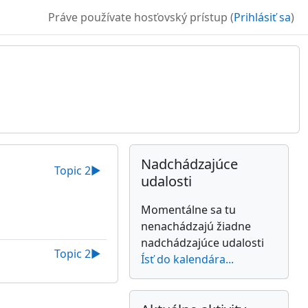
Práve používate hosťovský prístup (
Prihlásiť sa
)
Dodatočné bloky
Preskočiť Nadchádzajúce udalosti
Nadchádzajúce
Topic 2
▶︎
udalosti
Momentálne sa tu
nenachádzajú žiadne
nadchádzajúce udalosti
Topic 2
▶︎
Ísť do kalendára...
Preskočiť Aktuálne aktivity