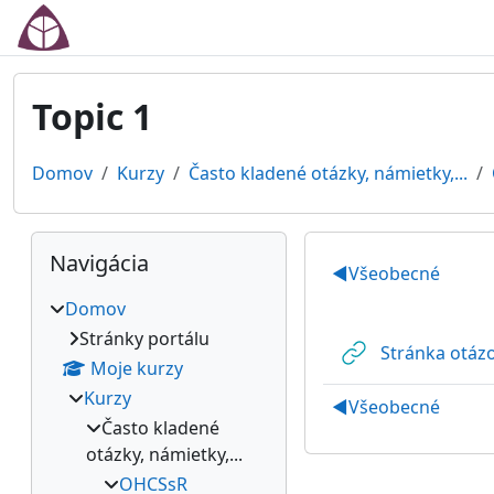
Preskočiť na hlavný obsah
Topic 1
Domov
Kurzy
Často kladené otázky, námietky,...
Bloky
Preskočiť Navigácia
Osnova se
Navigácia
◀︎
Všeobecné
Domov
Stránky portálu
Stránka otázo
Moje kurzy
Kurzy
◀︎
Všeobecné
Často kladené
otázky, námietky,...
OHCSsR