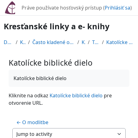
Preskočiť na hlavný obsah
Práve používate hosťovský prístup (
Prihlásiť sa
)
Kresťanské linky a e- knihy
Domov
Kurzy
Často kladené otázky, námietky,...
Klek
Topic 4
Katolícke biblické dielo
Katolícke biblické dielo
Požiadavky na absolvovanie
Katolícke biblické dielo
Kliknite na odkaz
Katolícke biblické dielo
pre
otvorenie URL.
← O modlitbe
Jump to activity