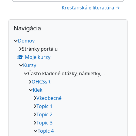
Kresťanská e literatúra →
Bloky
Preskočiť Navigácia
Navigácia
Domov
Stránky portálu
Moje kurzy
Kurzy
Často kladené otázky, námietky,...
OHCSsR
Klek
Všeobecné
Topic 1
Topic 2
Topic 3
Topic 4