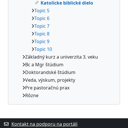
Katolícke biblické dielo
Topic 5
Topic 6
Topic 7
Topic 8
Topic 9
Topic 10
Základný kurz a univerzita 3. veku
Bc a Mgr štúdium
Doktorandské štúdium
Veda, výskum, projekty
Pre pastoračnú prax
Rôzne
Dodatočné bloky
Kontakt na podporu na portáli