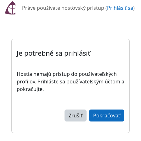
Preskočiť na hlavný obsah
Práve používate hosťovský prístup (
Prihlásiť sa
)
Je potrebné sa prihlásiť
Hostia nemajú prístup do používateľských
profilov. Prihláste sa používateľským účtom a
pokračujte.
Zrušiť
Pokračovať