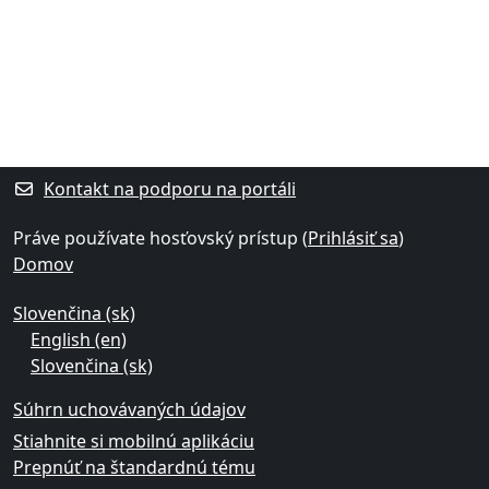
Bloky
Dodatočné bloky
Kontakt na podporu na portáli
Práve používate hosťovský prístup (
Prihlásiť sa
)
Domov
Slovenčina ‎(sk)‎
English ‎(en)‎
Slovenčina ‎(sk)‎
Súhrn uchovávaných údajov
Stiahnite si mobilnú aplikáciu
Prepnúť na štandardnú tému