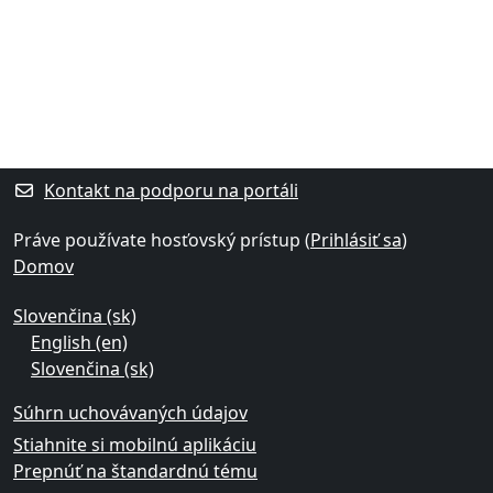
Bloky
Dodatočné bloky
Kontakt na podporu na portáli
Práve používate hosťovský prístup (
Prihlásiť sa
)
Domov
Slovenčina ‎(sk)‎
English ‎(en)‎
Slovenčina ‎(sk)‎
Súhrn uchovávaných údajov
Stiahnite si mobilnú aplikáciu
Prepnúť na štandardnú tému