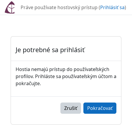
Preskočiť na hlavný obsah
Práve používate hosťovský prístup (
Prihlásiť sa
)
Je potrebné sa prihlásiť
Hostia nemajú prístup do používateľských
profilov. Prihláste sa používateľským účtom a
pokračujte.
Zrušiť
Pokračovať