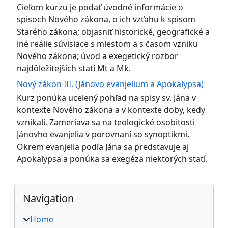
Cieľom kurzu je podať úvodné informácie o
spisoch Nového zákona, o ich vzťahu k spisom
Starého zákona; objasniť historické, geografické a
iné reálie súvisiace s miestom a s časom vzniku
Nového zákona; úvod a exegetický rozbor
najdôležitejších statí Mt a Mk.
Nový zákon III. (Jánovo evanjelium a Apokalypsa)
Kurz ponúka ucelený pohľad na spisy sv. Jána v
kontexte Nového zákona a v kontexte doby, kedy
vznikali. Zameriava sa na teologické osobitosti
Jánovho evanjelia v porovnaní so synoptikmi.
Okrem evanjelia podľa Jána sa predstavuje aj
Apokalypsa a ponúka sa exegéza niektorých statí.
Blocks
Skip Navigation
Navigation
Home