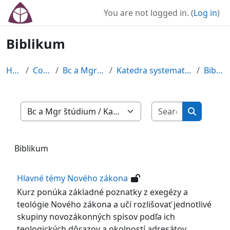
Skip to main content
You are not logged in. (
Log in
)
Biblikum
Home
Courses
Bc a Mgr štúdium
Katedra systematickej teológie
Biblikum
Search cour
Course categories
Search co
Biblikum
Hlavné témy Nového zákona
Kurz ponúka základné poznatky z exegézy a
teológie Nového zákona a učí rozlišovať jednotlivé
skupiny novozákonných spisov podľa ich
teologických dôrazov a okolností adresátov.