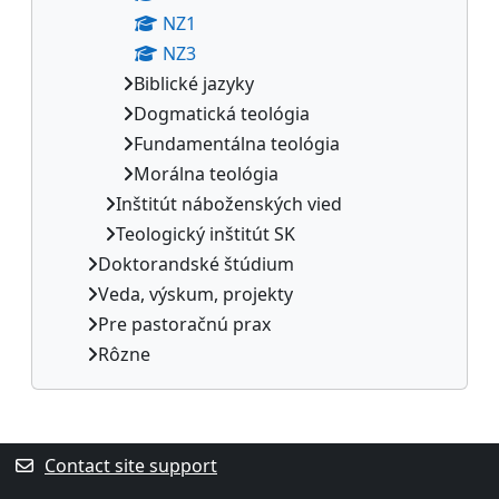
NZ1
NZ3
Biblické jazyky
Dogmatická teológia
Fundamentálna teológia
Morálna teológia
Inštitút náboženských vied
Teologický inštitút SK
Doktorandské štúdium
Veda, výskum, projekty
Pre pastoračnú prax
Rôzne
Supplementary blocks
Contact site support