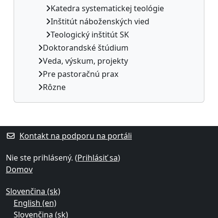
Katedra systematickej teológie
Inštitút náboženských vied
Teologický inštitút SK
Doktorandské štúdium
Veda, výskum, projekty
Pre pastoračnú prax
Rôzne
Dodatočné bloky
Kontakt na podporu na portáli
Nie ste prihlásený. (
Prihlásiť sa
)
Domov
Slovenčina ‎(sk)‎
English ‎(en)‎
Slovenčina ‎(sk)‎