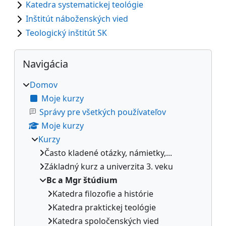
Katedra systematickej teológie
Inštitút náboženských vied
Teologický inštitút SK
Bloky
Preskočiť Navigácia
Navigácia
Domov
Moje kurzy
Správy pre všetkých používateľov
Moje kurzy
Kurzy
Často kladené otázky, námietky,...
Základný kurz a univerzita 3. veku
Bc a Mgr štúdium
Katedra filozofie a histórie
Katedra praktickej teológie
Katedra spoločenských vied