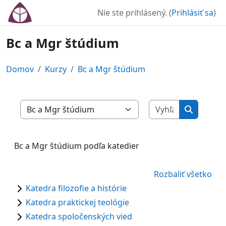
Preskočiť na hlavný obsah
Nie ste prihlásený. (
Prihlásiť sa
)
Bc a Mgr štúdium
Domov
Kurzy
Bc a Mgr štúdium
Vyhľadať ku
Kategórie kurzov
Vyhľadať 
Bc a Mgr štúdium podľa katedier
Rozbaliť všetko
Katedra filozofie a histórie
Katedra praktickej teológie
Katedra spoločenských vied