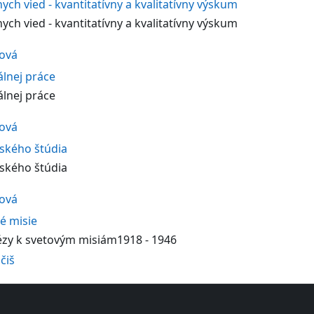
ych vied - kvantitatívny a kvalitatívny výskum
ych vied - kvantitatívny a kvalitatívny výskum
ková
álnej práce
álnej práce
ková
ského štúdia
ského štúdia
ková
é misie
ézy k svetovým misiám1918 - 1946
čiš