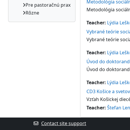
Metodológia sociáln
Pre pastoračnú prax
Metodológia sociáln
Rôzne
Teacher:
Lýdia Leš
Vybrané teórie soci
Vybrané teórie soci
Teacher:
Lýdia Leš
Úvod do doktorand
Úvod do doktorand
Teacher:
Lýdia Leš
CD3 Košice a svetov
Vzťah Košickej diec
Teacher:
Štefan Len
Contact site support