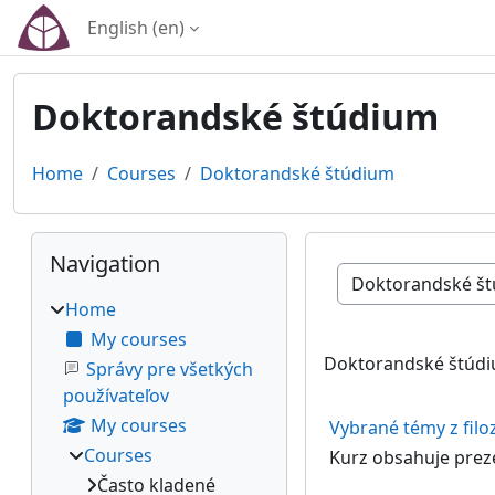
Skip to main content
English ‎(en)‎
Doktorandské štúdium
Home
Courses
Doktorandské štúdium
Blocks
Skip Navigation
Navigation
Course categories
Home
My courses
Doktorandské štúd
Správy pre všetkých
používateľov
My courses
Vybrané témy z filo
Courses
Kurz obsahuje prez
Často kladené