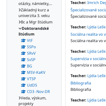
Teacher:
Imrich De
otázky, námietky,...
Základný kurz a
Špecializované soc
univerzita 3. veku
Špecializované soc
Bc a Mgr štúdium
Teacher:
Lýdia Leš
Doktorandské
štúdium
Sociálna realita vo
VtF
Sociálna realita vo
SSPo
Teacher:
Lýdia Leš
SRvV
Supervízia v sociáln
SvSP
Supervízia v sociáln
BG
MSV-KaKV
Teacher:
Lýdia Leš
VTSP
Bibliografia
UdDS
Bibliografia
CD3 -Nov-DR
Veda, výskum,
Teacher:
Lýdia Leš
projekty