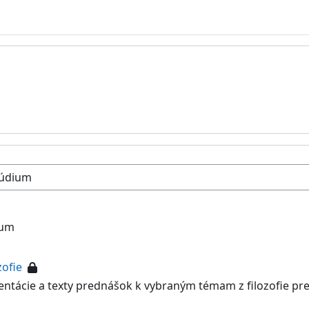
ium
zofie
entácie a texty prednášok k vybraným témam z filozofie pr