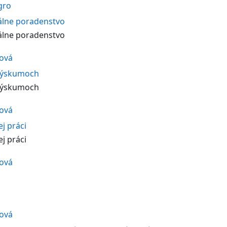
gro
iálne poradenstvo
iálne poradenstvo
ková
 výskumoch
 výskumoch
ková
ej práci
ej práci
ková
ková