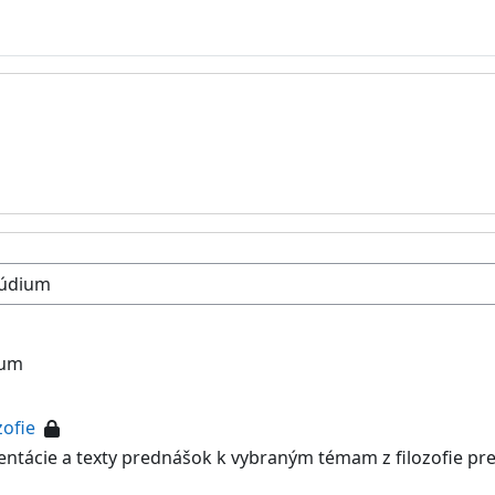
ium
zofie
entácie a texty prednášok k vybraným témam z filozofie pr