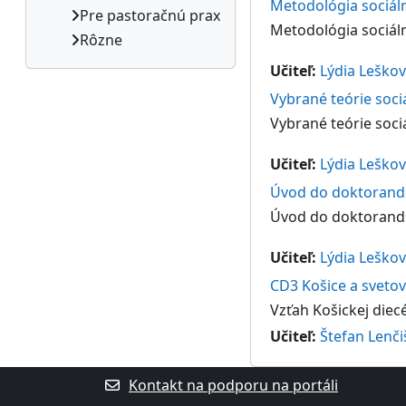
Metodológia sociáln
Pre pastoračnú prax
Metodológia sociáln
Rôzne
Učiteľ:
Lýdia Leško
Vybrané teórie soci
Vybrané teórie soci
Učiteľ:
Lýdia Leško
Úvod do doktorand
Úvod do doktorand
Učiteľ:
Lýdia Leško
CD3 Košice a svetov
Vzťah Košickej diec
Učiteľ:
Štefan Lenči
Kontakt na podporu na portáli