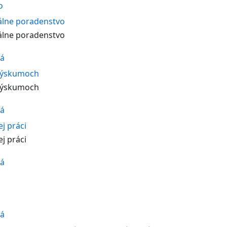
o
iálne poradenstvo
iálne poradenstvo
vá
 výskumoch
 výskumoch
vá
ej práci
ej práci
vá
vá