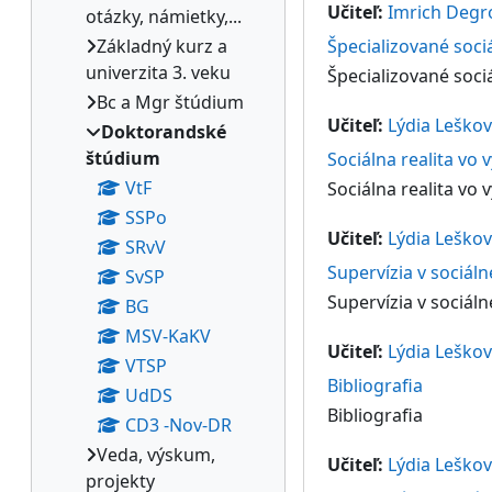
Učiteľ:
Imrich Degr
otázky, námietky,...
Základný kurz a
Špecializované soc
univerzita 3. veku
Špecializované soc
Bc a Mgr štúdium
Učiteľ:
Lýdia Leško
Doktorandské
štúdium
Sociálna realita vo
VtF
Sociálna realita vo
SSPo
Učiteľ:
Lýdia Leško
SRvV
Supervízia v sociáln
SvSP
Supervízia v sociáln
BG
MSV-KaKV
Učiteľ:
Lýdia Leško
VTSP
Bibliografia
UdDS
Bibliografia
CD3 -Nov-DR
Veda, výskum,
Učiteľ:
Lýdia Leško
projekty