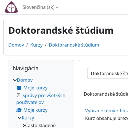
Preskočiť na hlavný obsah
Slovenčina ‎(sk)‎
Doktorandské štúdium
Domov
Kurzy
Doktorandské štúdium
Bloky
Preskočiť Navigácia
Navigácia
Kategórie kurzov
Domov
Moje kurzy
Doktorandské štúd
Správy pre všetkých
používateľov
Moje kurzy
Vybrané témy z filo
Kurzy
Kurz obsahuje prez
Často kladené