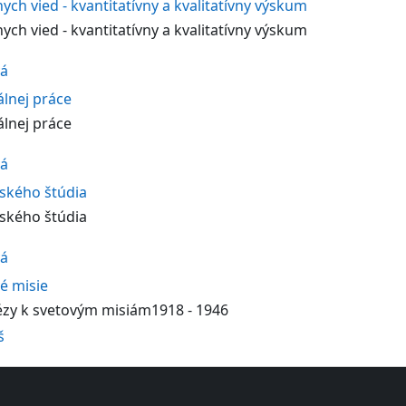
ych vied - kvantitatívny a kvalitatívny výskum
ych vied - kvantitatívny a kvalitatívny výskum
vá
álnej práce
álnej práce
vá
ského štúdia
ského štúdia
vá
é misie
ézy k svetovým misiám1918 - 1946
š