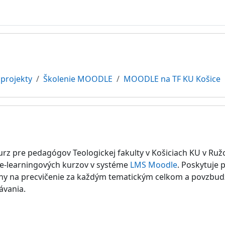
projekty
Školenie MOODLE
MOODLE na TF KU Košice
kcie
kurz pre pedagógov Teologickej fakulty v Košiciach KU v R
 e-learningových kurzov v systéme
LMS Moodle
. Poskytuje 
y na precvičenie za každým tematickým celkom a povzbudzu
ávania.
órum