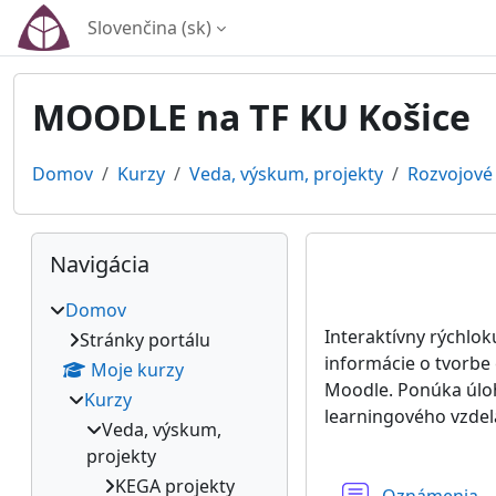
Preskočiť na hlavný obsah
Slovenčina ‎(sk)‎
MOODLE na TF KU Košice
Domov
Kurzy
Veda, výskum, projekty
Rozvojové 
Bloky
Preskočiť Navigácia
Osnova se
Navigácia
Domov
Interaktívny rýchlo
Stránky portálu
informácie o tvorbe
Moje kurzy
Moodle. Ponúka úloh
Kurzy
learningového vzdel
Veda, výskum,
projekty
KEGA projekty
F