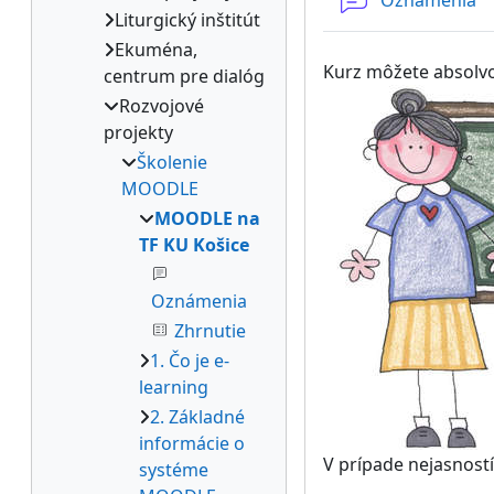
Oznámenia
Liturgický inštitút
Ekuména,
Kurz môžete absolvo
centrum pre dialóg
Rozvojové
projekty
Školenie
MOODLE
MOODLE na
TF KU Košice
Oznámenia
Zhrnutie
1. Čo je e-
learning
2. Základné
informácie o
V prípade nejasnost
systéme