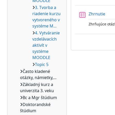
MOODLE
3. Tvorba a
riadenie kurzu
Test
Zhrnutie
vytvoreného v
Zhrňujúce otáz
systéme M...
4. Vytváranie
vzdelávacích
aktivít v
systéme
MOODLE
Topic 5
Často kladené
otázky, námietky,...
Základný kurz a
univerzita 3. veku
Bc a Mgr štúdium
Doktorandské
štúdium