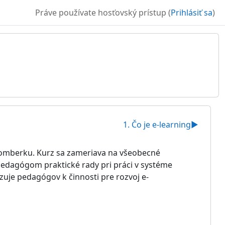
Práve používate hosťovský prístup (
Prihlásiť sa
)
1. Čo je e-learning
▶︎
užomberku. Kurz sa zameriava na všeobecné
pedagógom praktické rady pri práci v systéme
je pedagógov k činnosti pre rozvoj e-