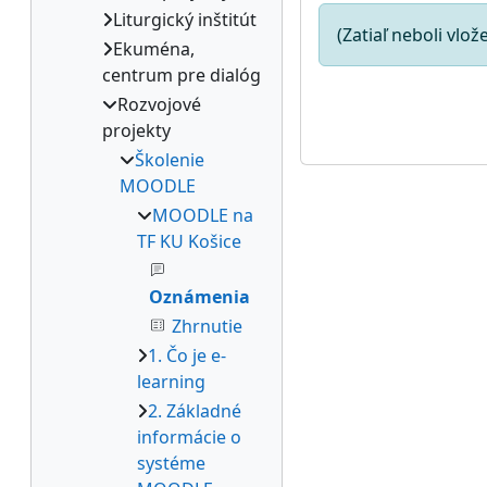
Liturgický inštitút
(Zatiaľ neboli vlo
Ekuména,
centrum pre dialóg
Rozvojové
projekty
Školenie
MOODLE
MOODLE na
TF KU Košice
Oznámenia
Zhrnutie
1. Čo je e-
learning
2. Základné
informácie o
systéme