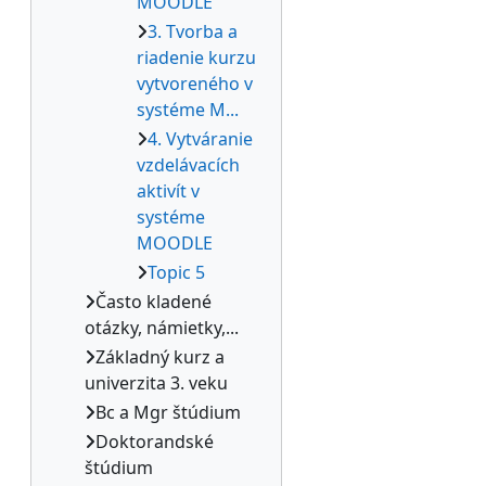
MOODLE
3. Tvorba a
riadenie kurzu
vytvoreného v
systéme M...
4. Vytváranie
vzdelávacích
aktivít v
systéme
MOODLE
Topic 5
Často kladené
otázky, námietky,...
Základný kurz a
univerzita 3. veku
Bc a Mgr štúdium
Doktorandské
štúdium