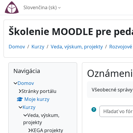
Preskočiť na hlavný obsah
Slovenčina ‎(sk)‎
Školenie MOODLE pre pe
Domov
Kurzy
Veda, výskum, projekty
Rozvojové 
Bloky
Preskočiť Navigácia
Navigácia
Oznámeni
Domov
Požiadavky na absol
Všeobecné správy
Stránky portálu
Moje kurzy
Kurzy
Veda, výskum,
projekty
KEGA projekty