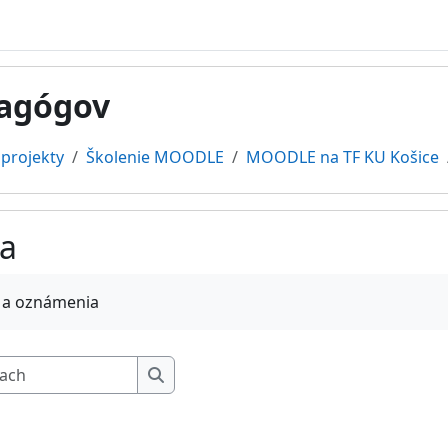
dagógov
projekty
Školenie MOODLE
MOODLE na TF KU Košice
a
vovanie
 a oznámenia
Hľadať vo fórach
Hľadať vo fórach