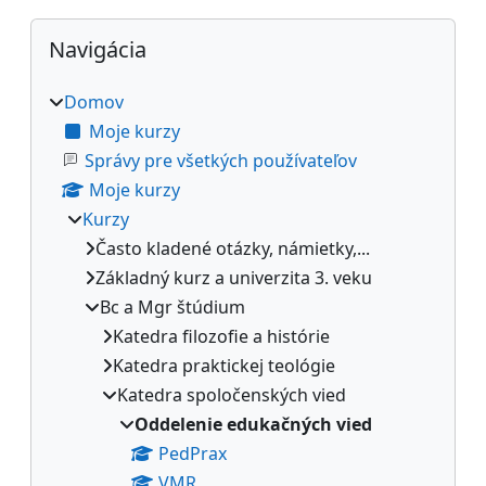
Bloky
Preskočiť Navigácia
Navigácia
Domov
Moje kurzy
Správy pre všetkých používateľov
Moje kurzy
Kurzy
Často kladené otázky, námietky,...
Základný kurz a univerzita 3. veku
Bc a Mgr štúdium
Katedra filozofie a histórie
Katedra praktickej teológie
Katedra spoločenských vied
Oddelenie edukačných vied
PedPrax
VMR