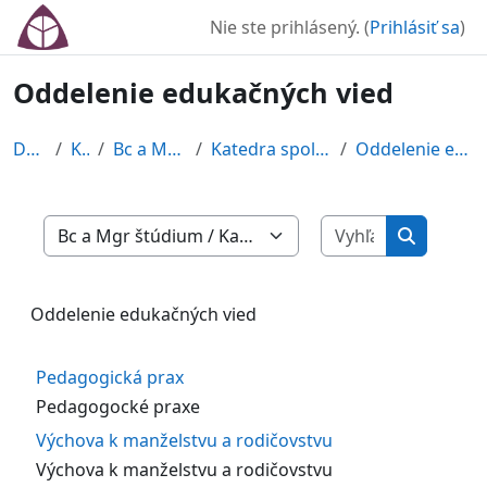
Preskočiť na hlavný obsah
Nie ste prihlásený. (
Prihlásiť sa
)
Oddelenie edukačných vied
Domov
Kurzy
Bc a Mgr štúdium
Katedra spoločenských vied
Oddelenie edukačných vied
Vyhľadať ku
Kategórie kurzov
Vyhľadať 
Oddelenie edukačných vied
Pedagogická prax
Pedagogocké praxe
Výchova k manželstvu a rodičovstvu
Výchova k manželstvu a rodičovstvu