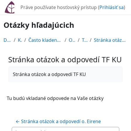
Preskočiť na hlavný obsah
Práve používate hosťovský prístup (
Prihlásiť sa
)
Otázky hľadajúcich
Domov
Kurzy
Často kladené otázky, námietky,...
OHCSsR
Topic 3
Stránka otázok a odpovedí TF KU
Stránka otázok a odpovedí TF KU
Požiadavky na absolvovanie
Stránka otázok a odpovedí TF KU
Tu budú vkladané odpovede na Vaše otázky
← Stránka otázok a odpovedí o. Eirene