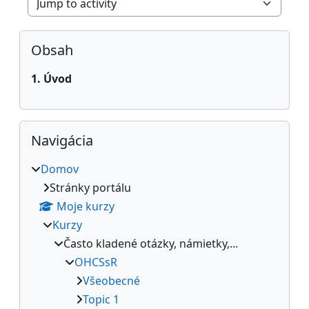
Jump to activity
Bloky
Preskočiť Obsah
Obsah
1. Úvod
Preskočiť Navigácia
Navigácia
Domov
Stránky portálu
Moje kurzy
Kurzy
Často kladené otázky, námietky,...
OHCSsR
Všeobecné
Topic 1