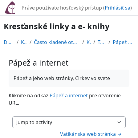
Preskočiť na hlavný obsah
Práve používate hosťovský prístup (
Prihlásiť sa
)
Kresťanské linky a e- knihy
Domov
Kurzy
Často kladené otázky, námietky,...
Klek
Topic 1
Pápež a internet
Pápež a internet
Požiadavky na absolvovanie
Pápež a jeho web stránky, Cirkev vo svete
Kliknite na odkaz
Pápež a internet
pre otvorenie
URL.
Jump to activity
Vatikánska web stránka →