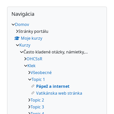
Bloky
Preskočiť Navigácia
Navigácia
Domov
Stránky portálu
Moje kurzy
Kurzy
Často kladené otázky, námietky,...
OHCSsR
Klek
Všeobecné
Topic 1
Pápež a internet
Vatikánska web stránka
Topic 2
Topic 3
Topic 4