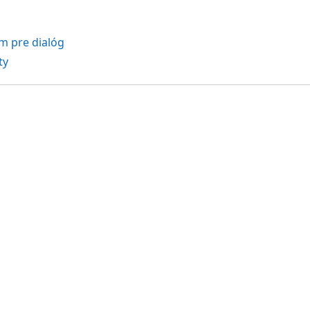
m pre dialóg
ty