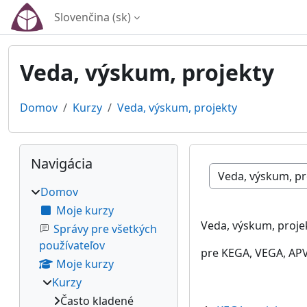
Preskočiť na hlavný obsah
Slovenčina ‎(sk)‎
Veda, výskum, projekty
Domov
Kurzy
Veda, výskum, projekty
Bloky
Preskočiť Navigácia
Navigácia
Kategórie kurzov
Domov
Moje kurzy
Veda, výskum, proje
Správy pre všetkých
používateľov
pre KEGA, VEGA, APV
Moje kurzy
Kurzy
Často kladené