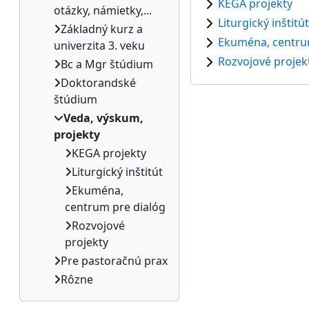
KEGA projekty
otázky, námietky,...
Liturgický inštitút
Základný kurz a
Ekuména, centru
univerzita 3. veku
Rozvojové projek
Bc a Mgr štúdium
Doktorandské
štúdium
Veda, výskum,
projekty
KEGA projekty
Liturgický inštitút
Ekuména,
centrum pre dialóg
Rozvojové
projekty
Pre pastoračnú prax
Rôzne