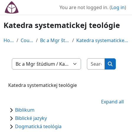
Skip to main content
You are not logged in. (
Log in
)
Katedra systematickej teológie
Home
Courses
Bc a Mgr štúdium
Katedra systematickej teológie
Search cour
Course categories
Search co
Katedra systematickej teológie
Expand all
Biblikum
Biblické jazyky
Dogmatická teológia