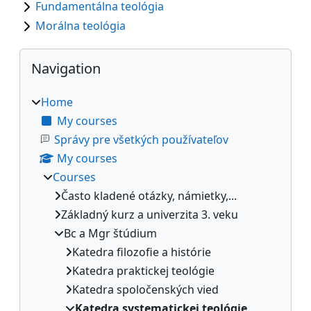
Fundamentálna teológia
Morálna teológia
Blocks
Skip Navigation
Navigation
Home
My courses
Správy pre všetkých používateľov
My courses
Courses
Často kladené otázky, námietky,...
Základný kurz a univerzita 3. veku
Bc a Mgr štúdium
Katedra filozofie a histórie
Katedra praktickej teológie
Katedra spoločenských vied
Katedra systematickej teológie