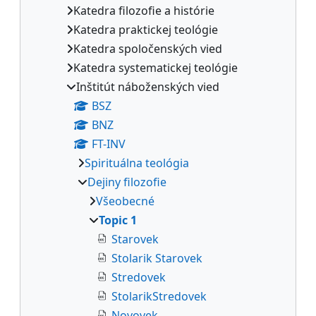
Katedra filozofie a histórie
Katedra praktickej teológie
Katedra spoločenských vied
Katedra systematickej teológie
Inštitút náboženských vied
BSZ
BNZ
FT-INV
Spirituálna teológia
Dejiny filozofie
Všeobecné
Topic 1
Starovek
Stolarik Starovek
Stredovek
StolarikStredovek
Novovek