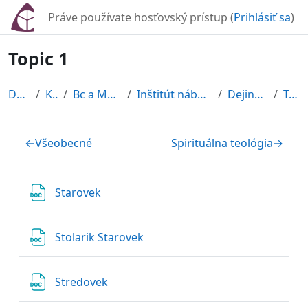
Preskočiť na hlavný obsah
Práve používate hosťovský prístup (
Prihlásiť sa
)
Topic 1
Domov
Kurzy
Bc a Mgr štúdium
Inštitút náboženských vied
Dejiny filozofie
Topic 1
Osnova sekcie
←
Všeobecné
Spirituálna teológia
→
Súbor
Starovek
Súbor
Stolarik Starovek
Súbor
Stredovek