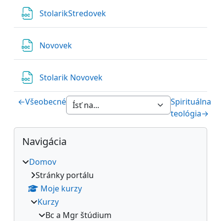
Súbor
StolarikStredovek
Súbor
Novovek
Súbor
Stolarik Novovek
←
Všeobecné
Spirituálna
teológia
→
Bloky
Preskočiť Navigácia
Navigácia
Domov
Stránky portálu
Moje kurzy
Kurzy
Bc a Mgr štúdium